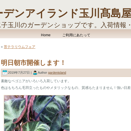
ーデンアイランド玉川髙島
二子玉川のガーデンショップです。入荷情報
す。
Home
ご利用にあたって
«
苔テラリウムフェア
明日朝市開催します！
2019年7月27日 |
Author
gardenisland
素敵なベゴニアがいろいろ入荷しています。
色はもちろん毛羽立ったものやメタリックなもの、質感もたまりません！強い日差