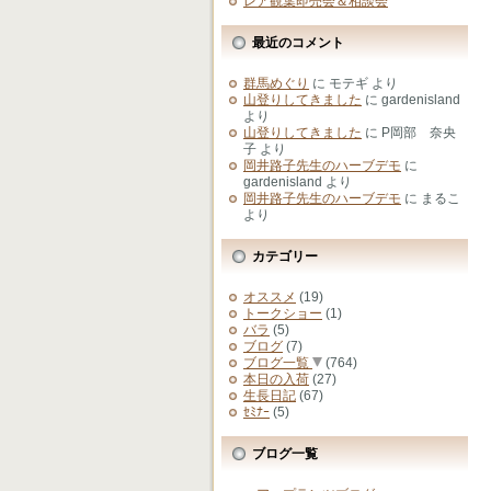
レア観葉即売会＆相談会
最近のコメント
群馬めぐり
に
モテギ
より
山登りしてきました
に
gardenisland
より
山登りしてきました
に
P岡部 奈央
子
より
岡井路子先生のハーブデモ
に
gardenisland
より
岡井路子先生のハーブデモ
に
まるこ
より
カテゴリー
オススメ
(19)
トークショー
(1)
バラ
(5)
ブログ
(7)
ブログ一覧
(764)
本日の入荷
(27)
生長日記
(67)
ｾﾐﾅｰ
(5)
ブログ一覧