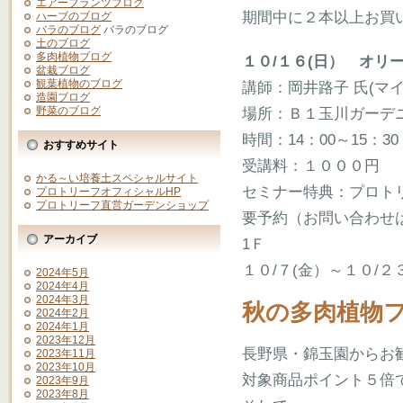
エアープランツブログ
期間中に２本以上お買
ハーブのブログ
バラのブログ
バラのブログ
土のブログ
多肉植物ブログ
１０/１６(日） オリ
盆栽ブログ
観葉植物のブログ
講師：岡井路子 氏(マ
造園ブログ
野菜のブログ
場所：Ｂ１玉川ガーデ
時間：14：00～15：30
おすすめサイト
受講料：１０００円
かる～い培養土スペシャルサイト
セミナー特典：プロトリ
プロトリーフオフィシャルHP
プロトリーフ直営ガーデンショップ
要予約（お問い合わせは03
アーカイブ
1Ｆ
１０/７(金）～１０/２
2024年5月
2024年4月
2024年3月
秋の多肉植物
2024年2月
2024年1月
2023年12月
長野県・錦玉園からお
2023年11月
2023年10月
対象商品ポイント５倍
2023年9月
2023年8月