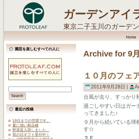
ガーデンアイ
東京二子玉川のガーデ
します。
Home
園芸を楽しむすべての人に
Archive for 9
１０月のフェ
2011年9月28日 |
A
台風が去り、すっかり
過ごしやすい日はガー
最近の投稿
ってきました♪
19日までの営業です。
９月から続いている球
夏に強い新品種
す☆
野菜苗入荷しました。
母の日ギフト受付中！
２Ｆ