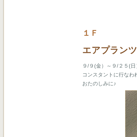
１Ｆ
エアプラン
９/９(金）～９/２５(日
コンスタントに行なわ
おたのしみに♪