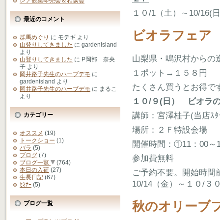
レア観葉即売会＆相談会
１０/1（土）～10/16(
最近のコメント
ビオラフェア
群馬めぐり
に
モテギ
より
山登りしてきました
に
gardenisland
より
山梨県・鳴沢村からの
山登りしてきました
に
P岡部 奈央
子
より
１ポット→１５８円
岡井路子先生のハーブデモ
に
gardenisland
より
たくさん買うとお得で
岡井路子先生のハーブデモ
に
まるこ
より
１０/９(日） ビオラ
講師：宮澤桂子(当店ｽﾀ
カテゴリー
場所：２Ｆ特設会場
オススメ
(19)
トークショー
(1)
開催時間：①11：00～12
バラ
(5)
ブログ
(7)
参加費無料
ブログ一覧
(764)
本日の入荷
(27)
ご予約不要。開始時間
生長日記
(67)
10/14（金）～１０/３
ｾﾐﾅｰ
(5)
秋のオリーブ
ブログ一覧