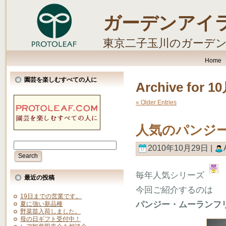
ガーデンアイ
東京二子玉川のガーデ
します。
Home
園芸を楽しむすべての人に
Archive for 1
« Older Entries
人気のパンジー
2010年10月29日 |
毎年人気シリーズ
最近の投稿
今回ご紹介するのは
19日までの営業です。
パンジー・ムーランフ
夏に強い新品種
野菜苗入荷しました。
母の日ギフト受付中！