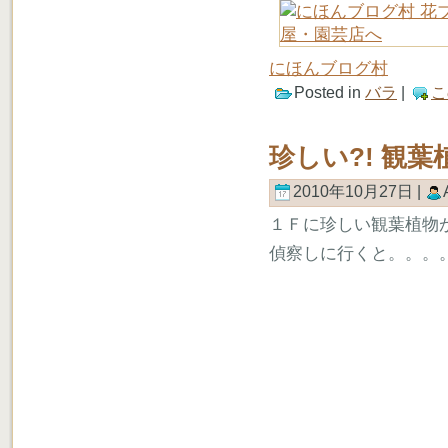
にほんブログ村
Posted in
バラ
|
こ
珍しい?! 観葉
2010年10月27日 |
１Ｆに珍しい観葉植物
偵察しに行くと。。。