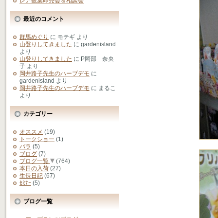
レア観葉即売会＆相談会
最近のコメント
群馬めぐり
に
モテギ
より
山登りしてきました
に
gardenisland
より
山登りしてきました
に
P岡部 奈央
子
より
岡井路子先生のハーブデモ
に
gardenisland
より
岡井路子先生のハーブデモ
に
まるこ
より
カテゴリー
オススメ
(19)
トークショー
(1)
バラ
(5)
ブログ
(7)
ブログ一覧
(764)
本日の入荷
(27)
生長日記
(67)
ｾﾐﾅｰ
(5)
ブログ一覧