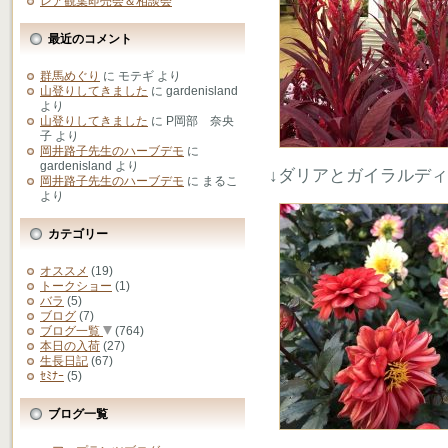
レア観葉即売会＆相談会
最近のコメント
群馬めぐり
に
モテギ
より
山登りしてきました
に
gardenisland
より
山登りしてきました
に
P岡部 奈央
子
より
岡井路子先生のハーブデモ
に
gardenisland
より
↓ダリアとガイラルデ
岡井路子先生のハーブデモ
に
まるこ
より
カテゴリー
オススメ
(19)
トークショー
(1)
バラ
(5)
ブログ
(7)
ブログ一覧
(764)
本日の入荷
(27)
生長日記
(67)
ｾﾐﾅｰ
(5)
ブログ一覧