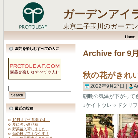
ガーデンアイ
東京二子玉川のガーデ
します。
Home
園芸を楽しむすべての人に
Archive for 9
秋の花がきれ
2022年9月27日 |
A
朝晩の気温が下がって
↓ケイトウレッドクリ
最近の投稿
19日までの営業です。
夏に強い新品種
野菜苗入荷しました。
母の日ギフト受付中！