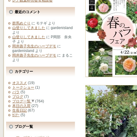
レア観葉即売会＆相談会
最近のコメント
群馬めぐり
に
モテギ
より
山登りしてきました
に
gardenisland
より
山登りしてきました
に
P岡部 奈央
子
より
岡井路子先生のハーブデモ
に
gardenisland
より
岡井路子先生のハーブデモ
に
まるこ
より
カテゴリー
オススメ
(19)
トークショー
(1)
バラ
(5)
ブログ
(7)
ブログ一覧
(764)
本日の入荷
(27)
生長日記
(67)
ｾﾐﾅｰ
(5)
ブログ一覧