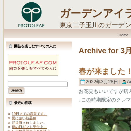
ガーデンアイ
東京二子玉川のガーデ
します。
Home
園芸を楽しむすべての人に
Archive for 3
春が来ました
2022年3月28日 |
A
お花見もいいですが店
↓この時期限定のクレ
最近の投稿
19日までの営業です。
夏に強い新品種
野菜苗入荷しました。
母の日ギフト受付中！