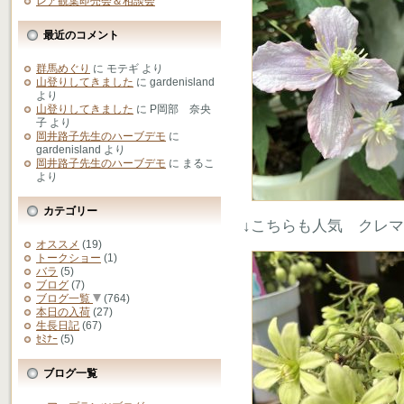
レア観葉即売会＆相談会
最近のコメント
群馬めぐり
に
モテギ
より
山登りしてきました
に
gardenisland
より
山登りしてきました
に
P岡部 奈央
子
より
岡井路子先生のハーブデモ
に
gardenisland
より
岡井路子先生のハーブデモ
に
まるこ
より
カテゴリー
↓こちらも人気 クレ
オススメ
(19)
トークショー
(1)
バラ
(5)
ブログ
(7)
ブログ一覧
(764)
本日の入荷
(27)
生長日記
(67)
ｾﾐﾅｰ
(5)
ブログ一覧