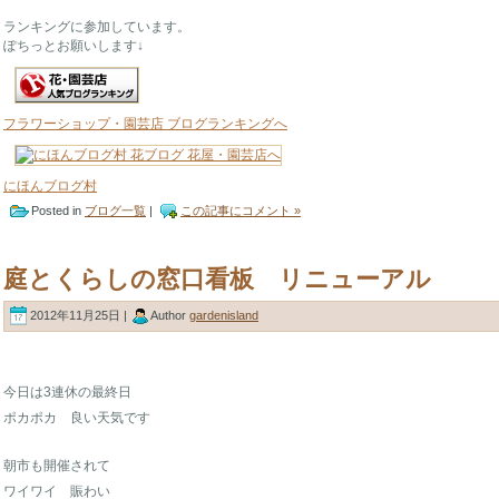
ランキングに参加しています。
ぽちっとお願いします↓
フラワーショップ・園芸店 ブログランキングへ
にほんブログ村
Posted in
ブログ一覧
|
この記事にコメント »
庭とくらしの窓口看板 リニューアル
2012年11月25日 |
Author
gardenisland
今日は3連休の最終日
ポカポカ 良い天気です
朝市も開催されて
ワイワイ 賑わい