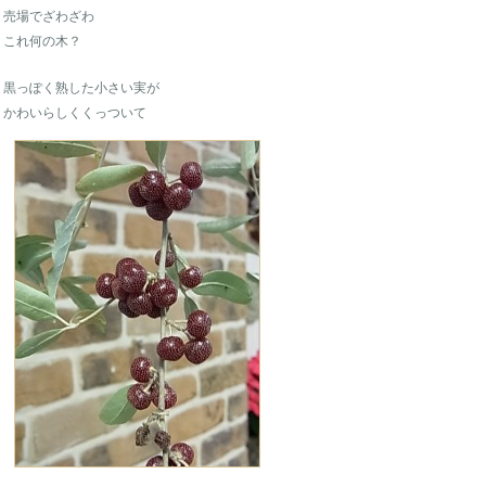
売場でざわざわ
これ何の木？
黒っぽく熟した小さい実が
かわいらしくくっついて