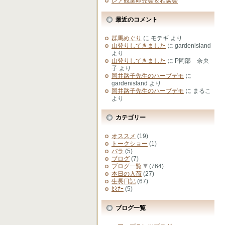
レア観葉即売会＆相談会
最近のコメント
群馬めぐり
に
モテギ
より
山登りしてきました
に
gardenisland
より
山登りしてきました
に
P岡部 奈央
子
より
岡井路子先生のハーブデモ
に
gardenisland
より
岡井路子先生のハーブデモ
に
まるこ
より
カテゴリー
オススメ
(19)
トークショー
(1)
バラ
(5)
ブログ
(7)
ブログ一覧
(764)
本日の入荷
(27)
生長日記
(67)
ｾﾐﾅｰ
(5)
ブログ一覧