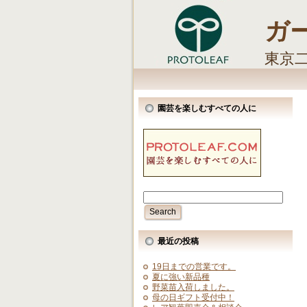
ガ
東京
しま
園芸を楽しむすべての人に
最近の投稿
19日までの営業です。
夏に強い新品種
野菜苗入荷しました。
母の日ギフト受付中！