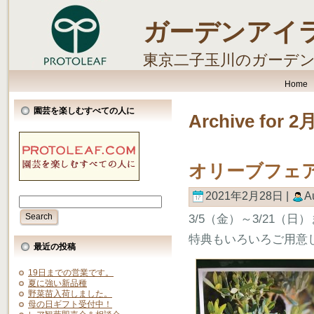
ガーデンアイ
東京二子玉川のガーデ
します。
Home
園芸を楽しむすべての人に
Archive for 2
オリーブフェ
2021年2月28日 |
A
3/5（金）～3/21
特典もいろいろご用意
最近の投稿
19日までの営業です。
夏に強い新品種
野菜苗入荷しました。
母の日ギフト受付中！