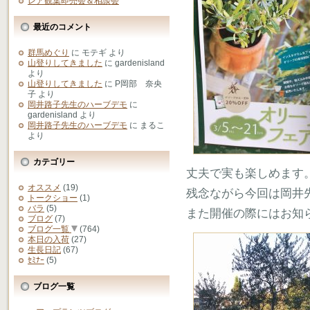
レア観葉即売会＆相談会
最近のコメント
群馬めぐり
に
モテギ
より
山登りしてきました
に
gardenisland
より
山登りしてきました
に
P岡部 奈央
子
より
岡井路子先生のハーブデモ
に
gardenisland
より
岡井路子先生のハーブデモ
に
まるこ
より
カテゴリー
丈夫で実も楽しめます
オススメ
(19)
残念ながら今回は岡井
トークショー
(1)
バラ
(5)
また開催の際にはお知
ブログ
(7)
ブログ一覧
(764)
本日の入荷
(27)
生長日記
(67)
ｾﾐﾅｰ
(5)
ブログ一覧