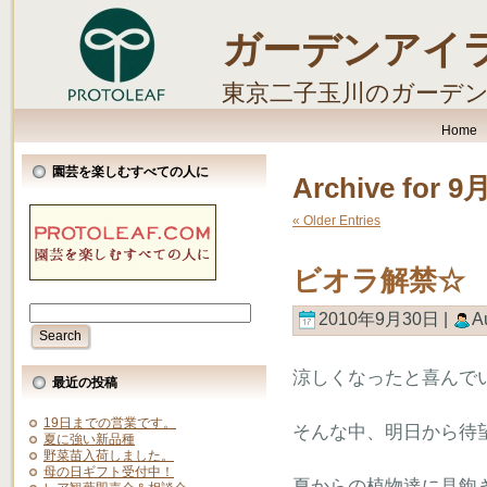
ガーデンアイ
東京二子玉川のガーデ
します。
Home
園芸を楽しむすべての人に
Archive for 9
« Older Entries
ビオラ解禁☆
2010年9月30日 |
A
涼しくなったと喜んで
最近の投稿
19日までの営業です。
そんな中、明日から待
夏に強い新品種
野菜苗入荷しました。
母の日ギフト受付中！
夏からの植物達に見飽