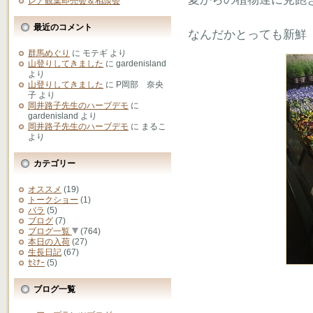
レア観葉即売会＆相談会
最近のコメント
なんだかとっても新鮮
群馬めぐり
に
モテギ
より
山登りしてきました
に
gardenisland
より
山登りしてきました
に
P岡部 奈央
子
より
岡井路子先生のハーブデモ
に
gardenisland
より
岡井路子先生のハーブデモ
に
まるこ
より
カテゴリー
オススメ
(19)
トークショー
(1)
バラ
(5)
ブログ
(7)
ブログ一覧
(764)
本日の入荷
(27)
生長日記
(67)
ｾﾐﾅｰ
(5)
ブログ一覧