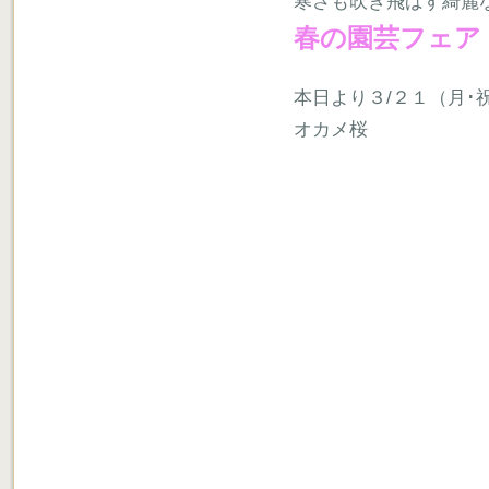
寒さも吹き飛ばす綺麗
春の園芸フェ
本日より３/２１（月･
オカメ桜