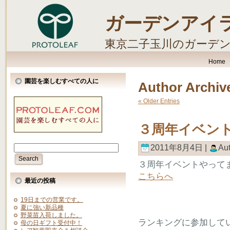
ガーデンアイ
東京二子玉川のガーデ
します。
Home
園芸を楽しむすべての人に
Author Archiv
« Older Entries
３周年イベン
2011年8月4日 |
Au
３周年イベントやって
こちらへ
最近の投稿
19日までの営業です。
夏に強い新品種
野菜苗入荷しました。
ランキングに参加して
母の日ギフト受付中！