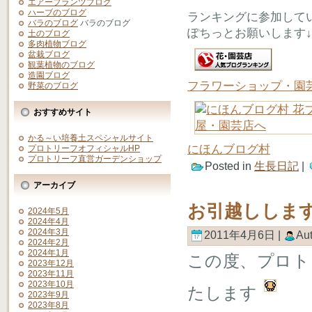
エアープランツブログ
ハーブのブログ
ランキングに参加して
バラのブログ
バラのブログ
ぽちっとお願いします↓
土のブログ
多肉植物ブログ
盆栽ブログ
観葉植物のブログ
造園ブログ
フラワーショップ・園
野菜のブログ
おすすめサイト
かる～い培養土スペシャルサイト
にほんブログ村
プロトリーフオフィシャルHP
プロトリーフ直営ガーデンショップ
Posted in
生長日記
|
アーカイブ
お引越ししま
2024年5月
2024年4月
2024年3月
2011年4月6日 |
Au
2024年2月
2024年1月
この度、プロト
2023年12月
2023年11月
2023年10月
たします
2023年9月
2023年8月