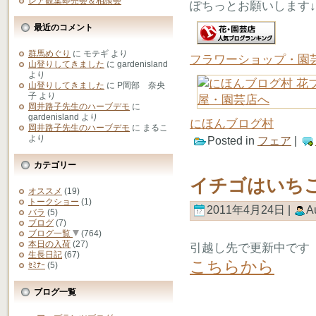
レア観葉即売会＆相談会
ぽちっとお願いします↓
最近のコメント
群馬めぐり
に
モテギ
より
フラワーショップ・園
山登りしてきました
に
gardenisland
より
山登りしてきました
に
P岡部 奈央
子
より
岡井路子先生のハーブデモ
に
gardenisland
より
にほんブログ村
岡井路子先生のハーブデモ
に
まるこ
より
Posted in
フェア
|
カテゴリー
イチゴはいち
オススメ
(19)
トークショー
(1)
2011年4月24日 |
A
バラ
(5)
ブログ
(7)
ブログ一覧
(764)
本日の入荷
(27)
引越し先で更新中です
生長日記
(67)
こちらから
ｾﾐﾅｰ
(5)
ブログ一覧