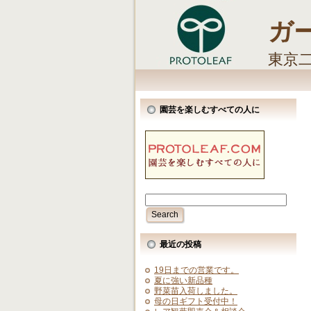
ガ
東京
しま
園芸を楽しむすべての人に
最近の投稿
19日までの営業です。
夏に強い新品種
野菜苗入荷しました。
母の日ギフト受付中！