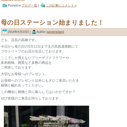
Posted in
ブログ一覧
|
この記事にコメント »
母の日ステーション始まりました！
2014年4月23日 |
Author
gardenisland
ども、店長の高橋です。
今日から母の日の5月11日まで玉川高島屋南館にて
プロトリーフのお店が出店しております。
ここでしか買えないプリーザブドフラワーや
多肉植物、雑貨など多数の商品を
ご用意しております。
大切なお母様へのプレゼント。
お母様へのプレゼント以外にもざひご来店いただき
植物と触れ合ってください。
この機会に植物と共に暮らしてはいかがですか？
ぜひ皆様のご来店お待ちしております。