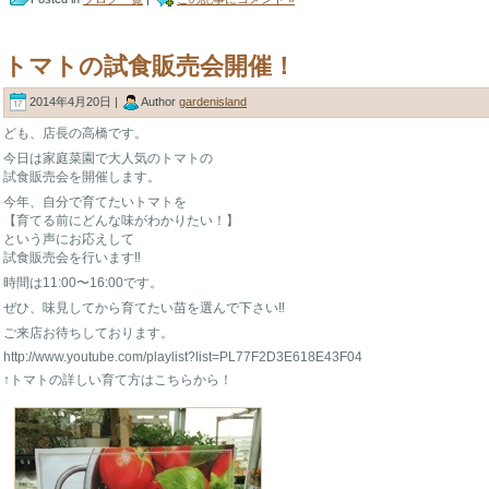
トマトの試食販売会開催！
2014年4月20日 |
Author
gardenisland
ども、店長の高橋です。
今日は家庭菜園で大人気のトマトの
試食販売会を開催します。
今年、自分で育てたいトマトを
【育てる前にどんな味がわかりたい！】
という声にお応えして
試食販売会を行います‼︎
時間は11:00〜16:00です。
ぜひ、味見してから育てたい苗を選んで下さい‼︎
ご来店お待ちしております。
http://www.youtube.com/playlist?list=PL77F2D3E618E43F04
↑トマトの詳しい育て方はこちらから！