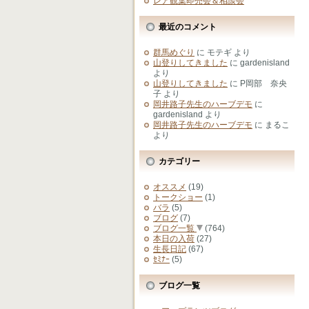
レア観葉即売会＆相談会
最近のコメント
群馬めぐり
に
モテギ
より
山登りしてきました
に
gardenisland
より
山登りしてきました
に
P岡部 奈央
子
より
岡井路子先生のハーブデモ
に
gardenisland
より
岡井路子先生のハーブデモ
に
まるこ
より
カテゴリー
オススメ
(19)
トークショー
(1)
バラ
(5)
ブログ
(7)
ブログ一覧
(764)
本日の入荷
(27)
生長日記
(67)
ｾﾐﾅｰ
(5)
ブログ一覧