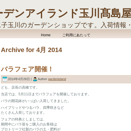
ーデンアイランド玉川髙島
二子玉川のガーデンショップです。入荷情報
す。
Home
ご利用にあたって
Archive for 4月 2014
バラフェア開催！
2014年4月26日 |
Author
gardenisland
ども、店長の高橋です。
当店では、5月11日までバラフェアを開催しております。
バラの開花鉢がいっぱい入荷してきました。
ハイブリッドやつるバラ、四季咲きなど
たくさん入荷しております。
フェアの特典としましては、
期間中にバラ苗をご購入のお客様は
プロトリーフ社製のバラの土・肥料が