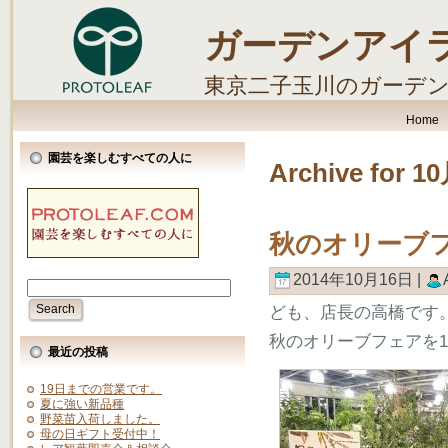
ガーデンアイ
東京二子玉川のガーデ
します。
Home
園芸を楽しむすべての人に
Archive for 1
秋のオリーブフ
2014年10月16日 |
ども、店長の高橋です
秋のオリーブフェアを10
最近の投稿
19日までの営業です。
夏に強い新品種
野菜苗入荷しました。
母の日ギフト受付中！