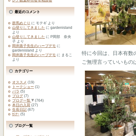
レア観葉即売会＆相談会
最近のコメント
群馬めぐり
に
モテギ
より
山登りしてきました
に
gardenisland
より
山登りしてきました
に
P岡部 奈央
子
より
岡井路子先生のハーブデモ
に
gardenisland
より
特に今回は、日本有数
岡井路子先生のハーブデモ
に
まるこ
より
ご無理言っていいもの
カテゴリー
オススメ
(19)
トークショー
(1)
バラ
(5)
ブログ
(7)
ブログ一覧
(764)
本日の入荷
(27)
生長日記
(67)
ｾﾐﾅｰ
(5)
ブログ一覧