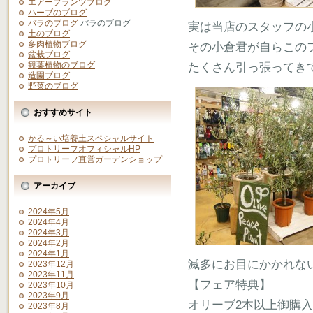
エアープランツブログ
ハーブのブログ
バラのブログ
バラのブログ
実は当店のスタッフの
土のブログ
多肉植物ブログ
その小倉君が自らこの
盆栽ブログ
観葉植物のブログ
たくさん引っ張ってき
造園ブログ
野菜のブログ
おすすめサイト
かる～い培養土スペシャルサイト
プロトリーフオフィシャルHP
プロトリーフ直営ガーデンショップ
アーカイブ
2024年5月
2024年4月
2024年3月
2024年2月
2024年1月
滅多にお目にかかれな
2023年12月
2023年11月
【フェア特典】
2023年10月
2023年9月
オリーブ2本以上御購入で
2023年8月