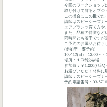
今回のワークショップ
取り付けて飾るオブジ
この機会にこの世でた
講師はスピーシーズナ
エアプランツ育て方や
また、品種の特徴など
両時間とも若干ですが
ご予約のお電話お待ち
(参加型・要予約)
10／12(日) 13:00～
場所：１F特設会場
参加費：￥1,000(税込
お選びいただく材料に
講師：スピーシーズナ
予約電話番号：03-5716-