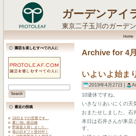
ガーデンアイ
東京二子玉川のガーデ
します。
Home
園芸を楽しむすべての人に
Archive for 4
いよいよ始ま
2019年4月27日 |
A
10連休ですね。
いきなりあいにくの天
最近の投稿
おまたせしました。石
19日までの営業です。
本日は石井さんが来店
夏に強い新品種
野菜苗入荷しました。
す。
母の日ギフト受付中！