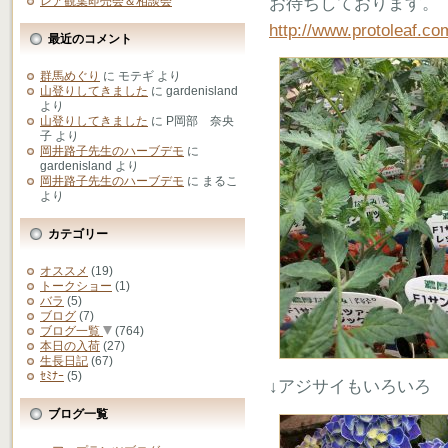
お待ちしております。
レア観葉即売会＆相談会
http://www.protoleaf.c
最近のコメント
群馬めぐり
に
モテギ
より
山登りしてきました
に
gardenisland
より
山登りしてきました
に
P岡部 奈央
子
より
岡井路子先生のハーブデモ
に
gardenisland
より
岡井路子先生のハーブデモ
に
まるこ
より
カテゴリー
オススメ
(19)
トークショー
(1)
バラ
(5)
ブログ
(7)
ブログ一覧
(764)
本日の入荷
(27)
生長日記
(67)
ｾﾐﾅｰ
(5)
↓アジサイもいろいろ
ブログ一覧