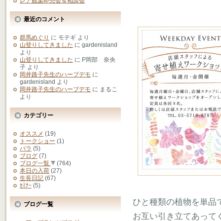
レア観葉即売会＆相談会
最近のコメント
群馬めぐり
に
モテギ
より
山登りしてきました
に
gardenisland
より
山登りしてきました
に
P岡部 奈央
子
より
岡井路子先生のハーブデモ
に
gardenisland
より
岡井路子先生のハーブデモ
に
まるこ
より
カテゴリー
オススメ
(19)
トークショー
(1)
バラ
(5)
ブログ
(7)
ブログ一覧
(764)
本日の入荷
(27)
生長日記
(67)
ｾﾐﾅｰ
(5)
ひと種類の植物を単品
ブログ一覧
お互い引き立てあって