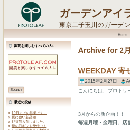
ガーデンアイ
東京二子玉川のガーデ
します。
Home
園芸を楽しむすべての人に
Archive for 2
WEEKDAY
2015年2月27日 |
A
こんにちは、プロトリ
最近の投稿
19日までの営業です。
3月からの新企画！！
夏に強い新品種
野菜苗入荷しました。
毎週月曜・金曜日、店
母の日ギフト受付中！