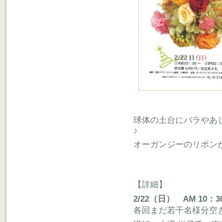
球体の土台にバラやあ
♪
オーガンジーのリボン
【詳細】
2/22（日） AM 10：
各回まだ若干名様分空