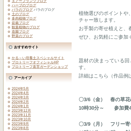
エアープランツブログ
ハーブのブログ
バラのブログ
バラのブログ
植物選びのポイントや
土のブログ
多肉植物ブログ
チャー致します。
盆栽ブログ
観葉植物のブログ
お手製の寄せ植えと、
造園ブログ
野菜のブログ
ぜひ、お気軽にご参加
おすすめサイト
かる～い培養土スペシャルサイト
題材の決まっている回
プロトリーフオフィシャルHP
す。
プロトリーフ直営ガーデンショップ
詳細はこちら（作品例
アーカイブ
2024年5月
2024年4月
2024年3月
〇3/6（金） 春の草
2024年2月
2024年1月
10時30分～ 参加費4
2023年12月
2023年11月
2023年10月
〇3/9（月） フリー
2023年9月
2023年8月