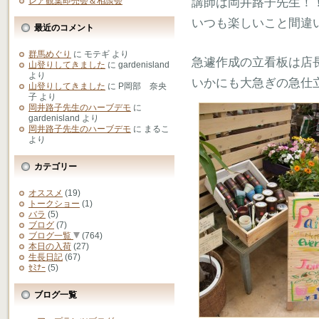
講師は岡井路子先生！
レア観葉即売会＆相談会
いつも楽しいこと間違
最近のコメント
群馬めぐり
に
モテギ
より
急遽作成の立看板は店
山登りしてきました
に
gardenisland
より
いかにも大急ぎの急仕
山登りしてきました
に
P岡部 奈央
子
より
岡井路子先生のハーブデモ
に
gardenisland
より
岡井路子先生のハーブデモ
に
まるこ
より
カテゴリー
オススメ
(19)
トークショー
(1)
バラ
(5)
ブログ
(7)
ブログ一覧
(764)
本日の入荷
(27)
生長日記
(67)
ｾﾐﾅｰ
(5)
ブログ一覧