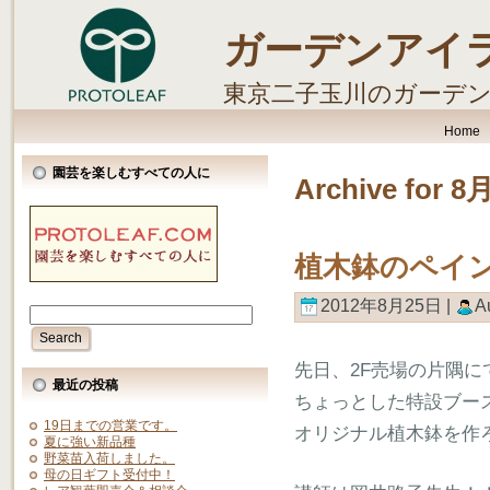
ガーデンアイ
東京二子玉川のガーデ
します。
Home
園芸を楽しむすべての人に
Archive for 8
植木鉢のペイ
2012年8月25日 |
A
先日、2F売場の片隅に
最近の投稿
ちょっとした特設ブー
19日までの営業です。
オリジナル植木鉢を作ろ
夏に強い新品種
野菜苗入荷しました。
母の日ギフト受付中！