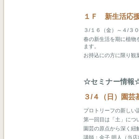
１Ｆ 新生活応
３/１６（金）～４/３
春の新生活を期に植物
ます。
お持込にの方に限り観
☆セミナー情報
３/４（日）園芸
プロトリーフの新しい
第一回目は「土」につ
園芸の原点から深く紐
講師：金子 明人（当店ｶﾞｰﾃ