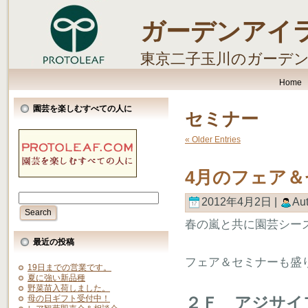
ガーデンアイ
東京二子玉川のガーデ
します。
Home
園芸を楽しむすべての人に
セミナー
« Older Entries
4月のフェア＆
2012年4月2日 |
Au
春の嵐と共に園芸シー
最近の投稿
フェア＆セミナーも盛
19日までの営業です。
夏に強い新品種
野菜苗入荷しました。
２Ｆ アジサイ
母の日ギフト受付中！