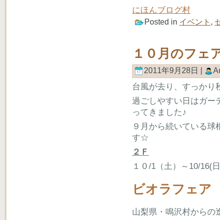
にほんブログ村
Posted in
イベント
,
１０月のフェ
2011年9月28日 |
A
台風が去り、すっかり
過ごしやすい日はガー
ってきました♪
９月から続いている球
す☆
２Ｆ
１０/1（土）～10/16(
ビオラフェア
山梨県・鳴沢村からの