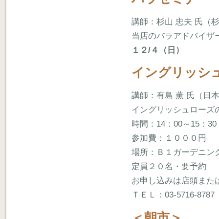
講師：杉山 忠夫 氏（
当店のバラアドバイザ
１２/４（日）
イングリッシ
講師：有島 薫 氏（日本橋三越
イングリッシュローズ
時間：14：00～15：30
参加費：１０００円
場所：Ｂ１ガーデニン
定員２０名・要予約
お申し込みは店頭また
ＴＥＬ：03-5716-878
＜朝市＞