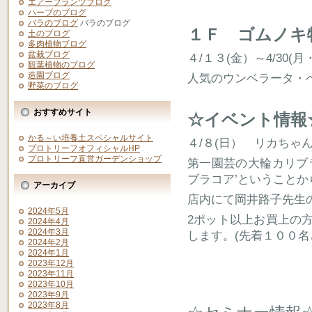
エアープランツブログ
ハーブのブログ
バラのブログ
バラのブログ
１Ｆ ゴムノキ
土のブログ
多肉植物ブログ
盆栽ブログ
４/１３(金）～4/30(
観葉植物のブログ
造園ブログ
人気のウンベラータ・
野菜のブログ
おすすめサイト
☆イベント情報
かる～い培養土スペシャルサイト
４/８(日） リカちゃ
プロトリーフオフィシャルHP
プロトリーフ直営ガーデンショップ
第一園芸の大輪カリブ
ブラコア’ということか
アーカイブ
店内にて岡井路子先生
2024年5月
2ポット以上お買上の
2024年4月
2024年3月
します。(先着１００名
2024年2月
2024年1月
2023年12月
2023年11月
2023年10月
2023年9月
2023年8月