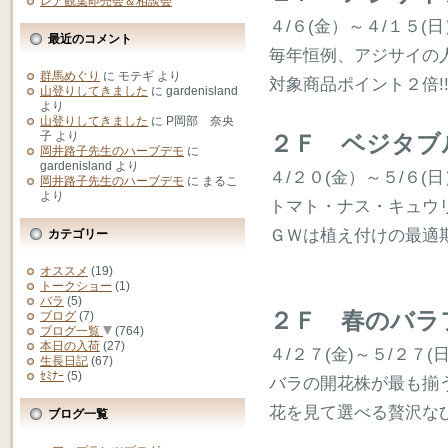
レア観葉即売会＆相談会
４/６(金）～４/１５(日
最近のコメント
毎年恒例、アジサイの
群馬めぐり
に
モテギ
より
対象商品ポイント２倍!!
山登りしてきました
に
gardenisland
より
山登りしてきました
に
P岡部 奈央
子
より
２Ｆ ベジタブ
岡井路子先生のハーブデモ
に
gardenisland
より
４/２０(金）～５/６(日
岡井路子先生のハーブデモ
に
まるこ
より
トマト・ナス・キュウ
ＧＷは植え付けの最適
カテゴリー
オススメ
(19)
トークショー
(1)
バラ
(5)
２Ｆ 春のバラ
ブログ
(7)
ブログ一覧
(764)
本日の入荷
(27)
４/２７(金)～５/２７(
生長日記
(67)
ｾﾐﾅｰ
(5)
バラの開花株が最も揃
花を見て選べる贅沢な
ブログ一覧