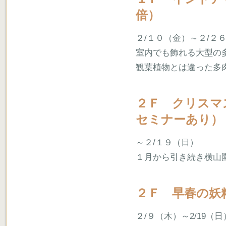
倍）
２/１０（金）～２/２
室内でも飾れる大型の
観葉植物とは違った多
２Ｆ クリスマ
セミナーあり）
～２/１９（日）
１月から引き続き横山
２Ｆ 早春の妖
２/９（木）～2/19（日