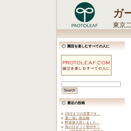
ガ
東京
しま
園芸を楽しむすべての人に
最近の投稿
19日までの営業です。
夏に強い新品種
野菜苗入荷しました。
母の日ギフト受付中！