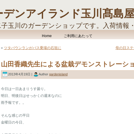
ーデンアイランド玉川髙島
二子玉川のガーデンショップです。入荷情報
す。
Home
ご利用にあたって
«
ツタバウンランがバス乗場の石垣に
母の日ステ
山田香織先生による盆栽デモンストレーシ
2013年4月19日 |
Author
gardenisland
今日は一日あまりうす曇り。
明日、明後日はせっかくの週末なのに
雨予報です。。
そんな感じの平日
金曜日の今日、