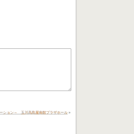
ーション～ 玉川高島屋南館プラザホール
»