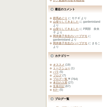
レア観葉即売会＆相談会
最近のコメント
群馬めぐり
に
モテギ
より
山登りしてきました
に
gardenisland
より
山登りしてきました
に
P岡部 奈央
子
より
岡井路子先生のハーブデモ
に
gardenisland
より
岡井路子先生のハーブデモ
に
まるこ
より
カテゴリー
オススメ
(19)
トークショー
(1)
バラ
(5)
ブログ
(7)
ブログ一覧
(764)
本日の入荷
(27)
生長日記
(67)
ｾﾐﾅｰ
(5)
ブログ一覧