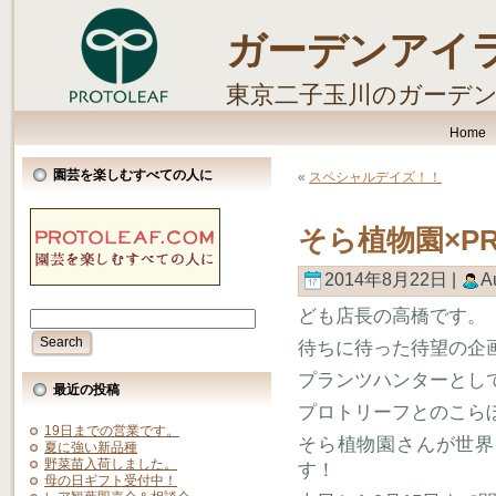
ガーデンアイ
東京二子玉川のガーデ
します。
Home
園芸を楽しむすべての人に
«
スペシャルデイズ！！
そら植物園×P
2014年8月22日 |
A
ども店長の高橋です。
待ちに待った待望の企
プランツハンターとし
最近の投稿
プロトリーフとのこら
19日までの営業です。
そら植物園さんが世界
夏に強い新品種
野菜苗入荷しました。
す！
母の日ギフト受付中！