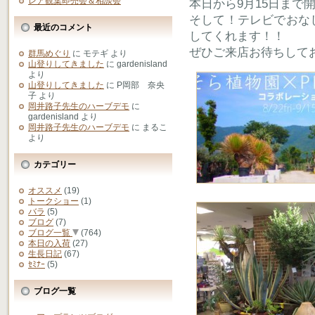
レア観葉即売会＆相談会
本日から9月15日まで
そして！テレビでおな
最近のコメント
してくれます！！
ぜひご来店お待ちして
群馬めぐり
に
モテギ
より
山登りしてきました
に
gardenisland
より
山登りしてきました
に
P岡部 奈央
子
より
岡井路子先生のハーブデモ
に
gardenisland
より
岡井路子先生のハーブデモ
に
まるこ
より
カテゴリー
オススメ
(19)
トークショー
(1)
バラ
(5)
ブログ
(7)
ブログ一覧
(764)
本日の入荷
(27)
生長日記
(67)
ｾﾐﾅｰ
(5)
ブログ一覧