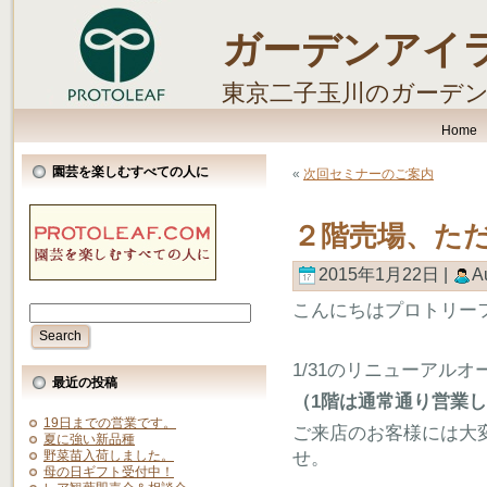
ガーデンアイ
東京二子玉川のガーデ
します。
Home
園芸を楽しむすべての人に
«
次回セミナーのご案内
２階売場、た
2015年1月22日 |
A
こんにちはプロトリー
1/31のリニューアル
最近の投稿
（1階は通常通り営業
19日までの営業です。
ご来店のお客様には大
夏に強い新品種
せ。
野菜苗入荷しました。
母の日ギフト受付中！