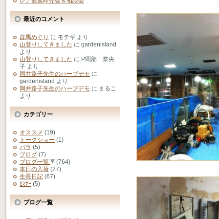
レア観葉即売会＆相談会
最近のコメント
群馬めぐり
に
モテギ
より
山登りしてきました
に
gardenisland
より
山登りしてきました
に
P岡部 奈央
子
より
岡井路子先生のハーブデモ
に
gardenisland
より
岡井路子先生のハーブデモ
に
まるこ
より
カテゴリー
オススメ
(19)
トークショー
(1)
バラ
(5)
ブログ
(7)
ブログ一覧
(764)
本日の入荷
(27)
生長日記
(67)
ｾﾐﾅｰ
(5)
ブログ一覧