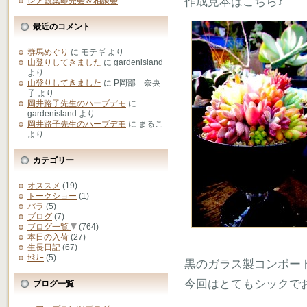
作成見本はこちら♪
レア観葉即売会＆相談会
最近のコメント
群馬めぐり
に
モテギ
より
山登りしてきました
に
gardenisland
より
山登りしてきました
に
P岡部 奈央
子
より
岡井路子先生のハーブデモ
に
gardenisland
より
岡井路子先生のハーブデモ
に
まるこ
より
カテゴリー
オススメ
(19)
トークショー
(1)
バラ
(5)
ブログ
(7)
ブログ一覧
(764)
本日の入荷
(27)
生長日記
(67)
ｾﾐﾅｰ
(5)
黒のガラス製コンポー
今回はとてもシックで
ブログ一覧