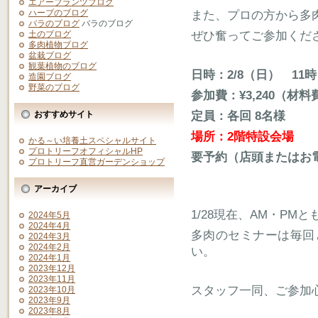
エアープランツブログ
ハーブのブログ
また、プロの方から多
バラのブログ
バラのブログ
ぜひ奮ってご参加くだ
土のブログ
多肉植物ブログ
盆栽ブログ
観葉植物のブログ
日時：2/8（日） 11時
造園ブログ
野菜のブログ
参加費：¥3,240（材
定員：各回 8名様
おすすめサイト
場所：2階特設会場
かる～い培養土スペシャルサイト
プロトリーフオフィシャルHP
要予約（店頭またはお電話0
プロトリーフ直営ガーデンショップ
アーカイブ
1/28現在、AM・P
2024年5月
2024年4月
多肉のセミナーは毎回
2024年3月
2024年2月
い。
2024年1月
2023年12月
2023年11月
スタッフ一同、ご参加
2023年10月
2023年9月
2023年8月