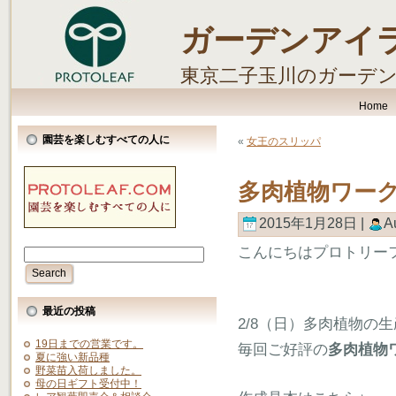
ガーデンアイ
東京二子玉川のガーデ
します。
Home
園芸を楽しむすべての人に
«
女王のスリッパ
多肉植物ワー
2015年1月28日 |
A
こんにちはプロトリー
最近の投稿
2/8（日）多肉植物の
19日までの営業です。
毎回ご好評の
多肉植物
夏に強い新品種
野菜苗入荷しました。
母の日ギフト受付中！