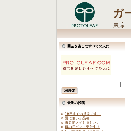
ガ
東京
しま
園芸を楽しむすべての人に
最近の投稿
19日までの営業です。
夏に強い新品種
野菜苗入荷しました。
母の日ギフト受付中！