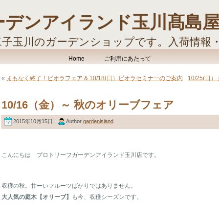
ーデンアイランド玉川髙島
二子玉川のガーデンショップです。入荷情報
す。
Home
ご利用にあたって
«
まもなく終了！ビオラフェア & 10/18(日）ビオラセミナーのご案内
10/25(
10/16（金）～ 秋のオリーブフェア
2015年10月15日 |
Author
gardenisland
こんにちは プロトリーフガーデンアイランド玉川店です。
収穫の秋。甘ーいフルーツばかりではありません。
大人気の庭木【オリーブ】
も今、収穫シーズンです。