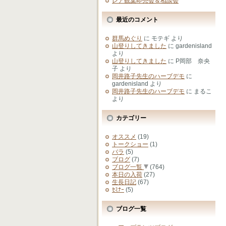
レア観葉即売会＆相談会
最近のコメント
群馬めぐり
に
モテギ
より
山登りしてきました
に
gardenisland
より
山登りしてきました
に
P岡部 奈央
子
より
岡井路子先生のハーブデモ
に
gardenisland
より
岡井路子先生のハーブデモ
に
まるこ
より
カテゴリー
オススメ
(19)
トークショー
(1)
バラ
(5)
ブログ
(7)
ブログ一覧
(764)
本日の入荷
(27)
生長日記
(67)
ｾﾐﾅｰ
(5)
ブログ一覧