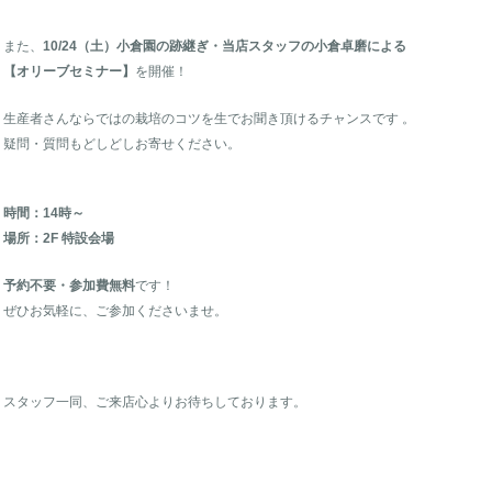
また、
10/24（土）小倉園の跡継ぎ・当店スタッフの小倉卓磨による
【オリーブセミナー】
を開催！
生産者さんならではの栽培のコツを生でお聞き頂けるチャンスです 。
疑問・質問もどしどしお寄せください。
時間：14時～
場所：2F 特設会場
予約不要・参加費無料
です！
ぜひお気軽に、ご参加くださいませ。
スタッフ一同、ご来店心よりお待ちしております。