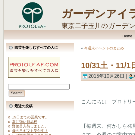
ガーデンアイ
東京二子玉川のガーデ
します。
Home
園芸を楽しむすべての人に
«
今週末イベントのまとめ
10/31土・1
2015年10月26日 |
こんにちは プロトリ
最近の投稿
19日までの営業です。
夏に強い新品種
【毎週末、何かしら発
野菜苗入荷しました。
母の日ギフト受付中！
さて、今週のご案内で