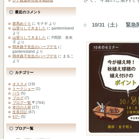
レア観葉即売会＆相談会
最近のコメント
群馬めぐり
に
モテギ
より
○ 10/31（土） 
山登りしてきました
に
gardenisland
より
山登りしてきました
に
P岡部 奈央
子
より
岡井路子先生のハーブデモ
に
gardenisland
より
岡井路子先生のハーブデモ
に
まるこ
より
カテゴリー
オススメ
(19)
トークショー
(1)
バラ
(5)
ブログ
(7)
ブログ一覧
(764)
本日の入荷
(27)
生長日記
(67)
ｾﾐﾅｰ
(5)
ブログ一覧