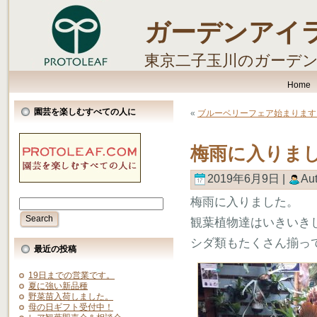
ガーデンアイ
東京二子玉川のガーデ
します。
Home
園芸を楽しむすべての人に
«
ブルーベリーフェア始まります
梅雨に入りま
2019年6月9日 |
Au
梅雨に入りました。
観葉植物達はいきいき
シダ類もたくさん揃っ
最近の投稿
19日までの営業です。
夏に強い新品種
野菜苗入荷しました。
母の日ギフト受付中！