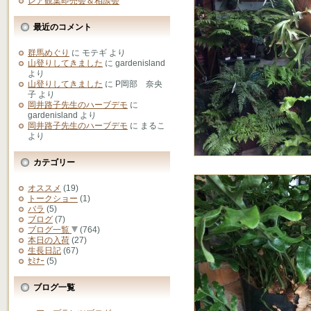
レア観葉即売会＆相談会
最近のコメント
群馬めぐり
に
モテギ
より
山登りしてきました
に
gardenisland
より
山登りしてきました
に
P岡部 奈央
子
より
岡井路子先生のハーブデモ
に
gardenisland
より
岡井路子先生のハーブデモ
に
まるこ
より
カテゴリー
オススメ
(19)
トークショー
(1)
バラ
(5)
ブログ
(7)
ブログ一覧
(764)
本日の入荷
(27)
生長日記
(67)
ｾﾐﾅｰ
(5)
ブログ一覧