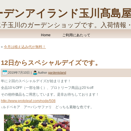
ーデンアイランド玉川髙島
二子玉川のガーデンショップです。入荷情報
す。
Home
ご利用にあたって
«
今月は植え込み代が無料！
12日からスペシャルデイズです。
2019年7月10日 |
Author
gardenisland
年に２回のスペシャルデイズが始まります！
全品10％OFF（一部を除く）、プロトリーフ商品は20％off
その他特価品もご用意しています。是非お待ちしております！
http://www.protoleaf.com/node/508
↓ルドベキア アーバンサファリ どっちも素敵な色です。