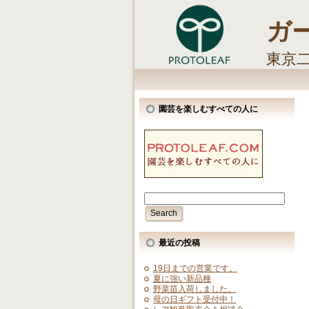
ガ
東京
しま
園芸を楽しむすべての人に
最近の投稿
19日までの営業です。
夏に強い新品種
野菜苗入荷しました。
母の日ギフト受付中！