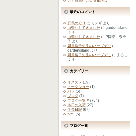
レア観葉即売会＆相談会
最近のコメント
群馬めぐり
に
モテギ
より
山登りしてきました
に
gardenisland
より
山登りしてきました
に
P岡部 奈央
子
より
岡井路子先生のハーブデモ
に
gardenisland
より
岡井路子先生のハーブデモ
に
まるこ
より
カテゴリー
オススメ
(19)
トークショー
(1)
バラ
(5)
ブログ
(7)
ブログ一覧
(764)
本日の入荷
(27)
生長日記
(67)
ｾﾐﾅｰ
(5)
ブログ一覧