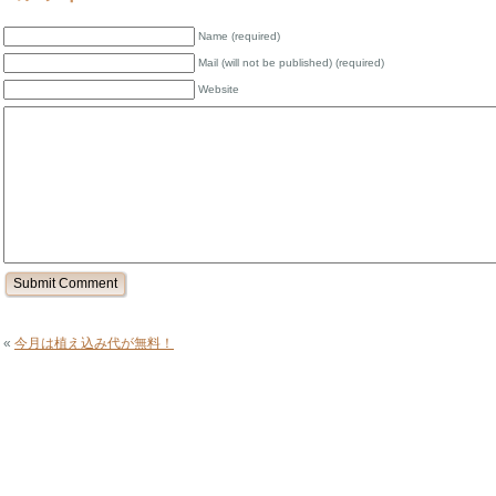
Name (required)
Mail (will not be published) (required)
Website
«
今月は植え込み代が無料！