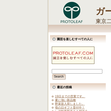
ガ
東京
しま
園芸を楽しむすべての人に
最近の投稿
19日までの営業です。
夏に強い新品種
野菜苗入荷しました。
母の日ギフト受付中！