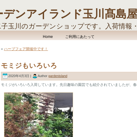
ーデンアイランド玉川髙島
二子玉川のガーデンショップです。入荷情報
す。
Home
ご利用にあたって
«
ハーブフェア開催中です！
モミジもいろいろ
2020年4月3日 |
Author
gardenisland
モミジがいろいろ入荷しています。先日趣味の園芸でも紹介されていましたが、春