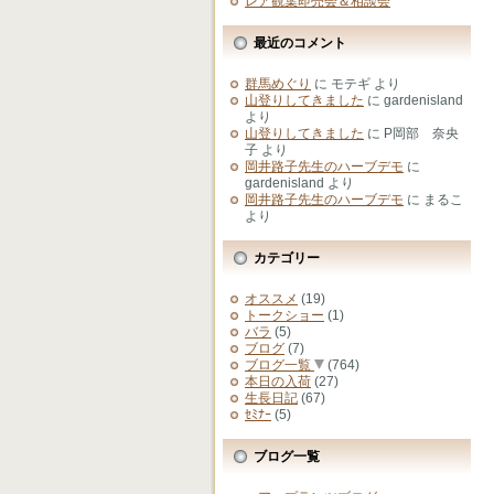
レア観葉即売会＆相談会
最近のコメント
群馬めぐり
に
モテギ
より
山登りしてきました
に
gardenisland
より
山登りしてきました
に
P岡部 奈央
子
より
岡井路子先生のハーブデモ
に
gardenisland
より
岡井路子先生のハーブデモ
に
まるこ
より
カテゴリー
オススメ
(19)
トークショー
(1)
バラ
(5)
ブログ
(7)
ブログ一覧
(764)
本日の入荷
(27)
生長日記
(67)
ｾﾐﾅｰ
(5)
ブログ一覧