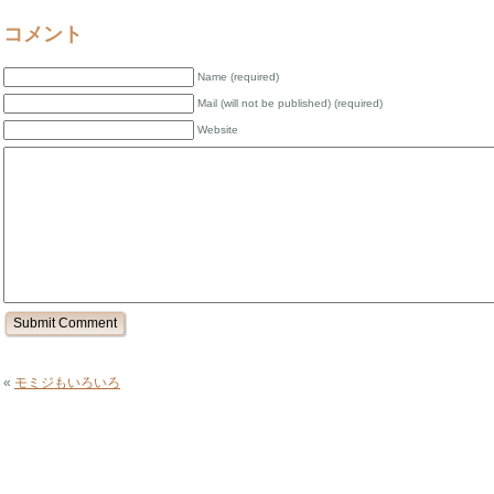
コメント
Name (required)
Mail (will not be published) (required)
Website
«
モミジもいろいろ