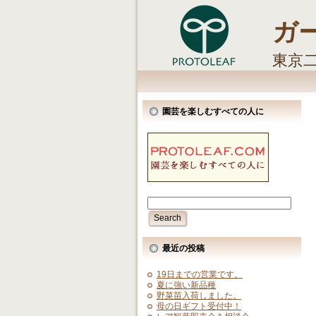
ガ
東京
しま
園芸を楽しむすべての人に
最近の投稿
19日までの営業です。
夏に強い新品種
野菜苗入荷しました。
母の日ギフト受付中！