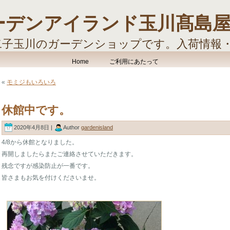
ーデンアイランド玉川髙島
二子玉川のガーデンショップです。入荷情報
す。
Home
ご利用にあたって
«
モミジもいろいろ
休館中です。
2020年4月8日 |
Author
gardenisland
4/8から休館となりました。
再開しましたらまたご連絡させていただきます。
残念ですが感染防止が一番です。
皆さまもお気を付けくださいませ。