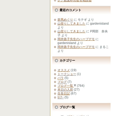
レア観葉即売会＆相談会
最近のコメント
群馬めぐり
に
モテギ
より
山登りしてきました
に
gardenisland
より
山登りしてきました
に
P岡部 奈央
子
より
岡井路子先生のハーブデモ
に
gardenisland
より
岡井路子先生のハーブデモ
に
まるこ
より
カテゴリー
オススメ
(19)
トークショー
(1)
バラ
(5)
ブログ
(7)
ブログ一覧
(764)
本日の入荷
(27)
生長日記
(67)
ｾﾐﾅｰ
(5)
ブログ一覧