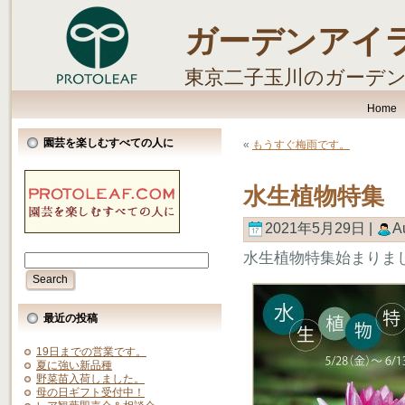
ガーデンアイ
東京二子玉川のガーデ
します。
Home
園芸を楽しむすべての人に
«
もうすぐ梅雨です。
水生植物特集
2021年5月29日 |
A
水生植物特集始まりま
最近の投稿
19日までの営業です。
夏に強い新品種
野菜苗入荷しました。
母の日ギフト受付中！