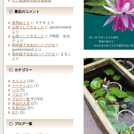
レア観葉即売会＆相談会
最近のコメント
群馬めぐり
に
モテギ
より
山登りしてきました
に
gardenisland
より
山登りしてきました
に
P岡部 奈央
子
より
岡井路子先生のハーブデモ
に
gardenisland
より
岡井路子先生のハーブデモ
に
まるこ
より
カテゴリー
オススメ
(19)
トークショー
(1)
バラ
(5)
ブログ
(7)
ブログ一覧
(764)
本日の入荷
(27)
生長日記
(67)
ｾﾐﾅｰ
(5)
ブログ一覧