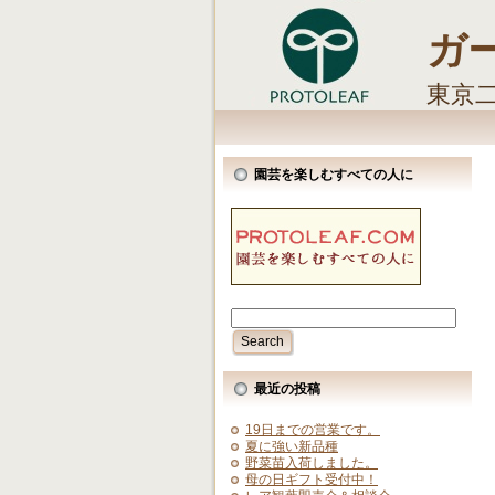
ガ
東京
しま
園芸を楽しむすべての人に
最近の投稿
19日までの営業です。
夏に強い新品種
野菜苗入荷しました。
母の日ギフト受付中！