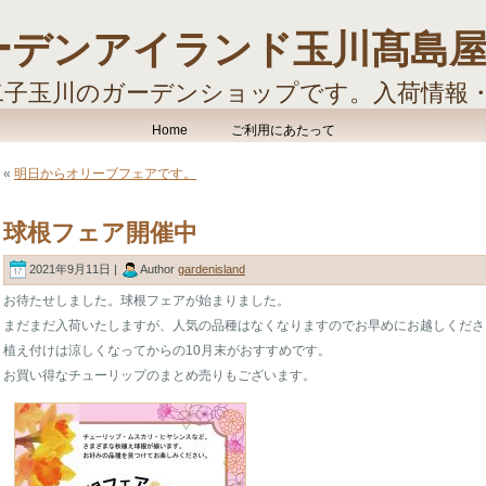
ーデンアイランド玉川髙島
二子玉川のガーデンショップです。入荷情報
す。
Home
ご利用にあたって
«
明日からオリーブフェアです。
球根フェア開催中
2021年9月11日 |
Author
gardenisland
お待たせしました。球根フェアが始まりました。
まだまだ入荷いたしますが、人気の品種はなくなりますのでお早めにお越しくださ
植え付けは涼しくなってからの10月末がおすすめです。
お買い得なチューリップのまとめ売りもございます。