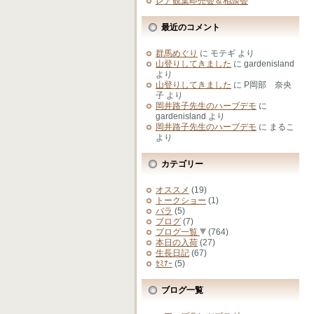
レア観葉即売会＆相談会
最近のコメント
群馬めぐり
に
モテギ
より
山登りしてきました
に
gardenisland
より
山登りしてきました
に
P岡部 奈央
子
より
岡井路子先生のハーブデモ
に
gardenisland
より
岡井路子先生のハーブデモ
に
まるこ
より
カテゴリー
オススメ
(19)
トークショー
(1)
バラ
(5)
ブログ
(7)
ブログ一覧
(764)
本日の入荷
(27)
生長日記
(67)
ｾﾐﾅｰ
(5)
ブログ一覧