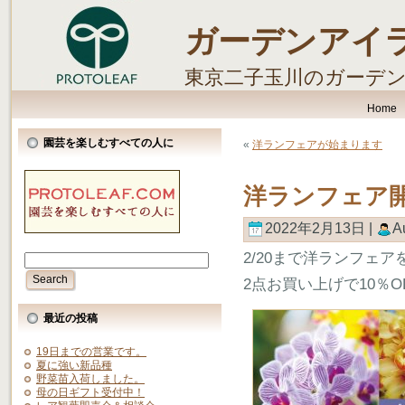
ガーデンアイ
東京二子玉川のガーデ
します。
Home
園芸を楽しむすべての人に
«
洋ランフェアが始まります
洋ランフェア
2022年2月13日 |
A
2/20まで洋ランフェ
2点お買い上げで10％
最近の投稿
19日までの営業です。
夏に強い新品種
野菜苗入荷しました。
母の日ギフト受付中！