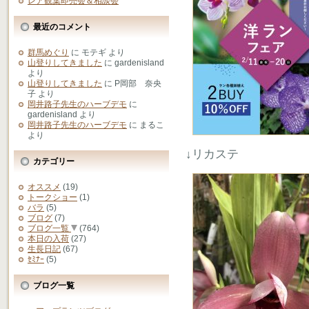
レア観葉即売会＆相談会
最近のコメント
群馬めぐり
に
モテギ
より
山登りしてきました
に
gardenisland
より
山登りしてきました
に
P岡部 奈央
子
より
岡井路子先生のハーブデモ
に
gardenisland
より
岡井路子先生のハーブデモ
に
まるこ
より
↓リカステ
カテゴリー
オススメ
(19)
トークショー
(1)
バラ
(5)
ブログ
(7)
ブログ一覧
(764)
本日の入荷
(27)
生長日記
(67)
ｾﾐﾅｰ
(5)
ブログ一覧