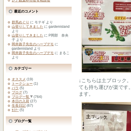
レア観葉即売会＆相談会
最近のコメント
群馬めぐり
に
モテギ
より
山登りしてきました
に
gardenisland
より
山登りしてきました
に
P岡部 奈央
子
より
岡井路子先生のハーブデモ
に
gardenisland
より
岡井路子先生のハーブデモ
に
まるこ
より
カテゴリー
オススメ
(19)
↓こちらは土ブロック
トークショー
(1)
ても持ち運びが楽です
バラ
(5)
ブログ
(7)
ます。
ブログ一覧
(764)
本日の入荷
(27)
生長日記
(67)
ｾﾐﾅｰ
(5)
ブログ一覧