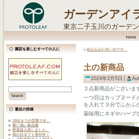
ガーデンアイ
東京二子玉川のガーデ
します。
Home
園芸を楽しむすべての人に
«
植込み品お買い得です。
土の新商品
2024年3月5日 |
Au
２点新商品がございま
一つ目はカップヌード
を入れて３分でふかふ
最近の投稿
薬味用にネギやハーブ
19日までの営業です。
夏に強い新品種
野菜苗入荷しました。
母の日ギフト受付中！