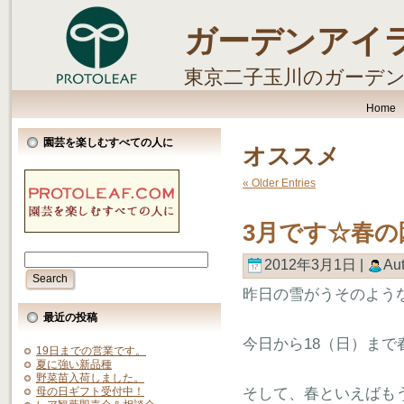
ガーデンアイ
東京二子玉川のガーデ
します。
Home
園芸を楽しむすべての人に
オススメ
« Older Entries
3月です☆春
2012年3月1日 |
Au
昨日の雪がうそのよう
最近の投稿
今日から18（日）ま
19日までの営業です。
夏に強い新品種
野菜苗入荷しました。
そして、春といえばも
母の日ギフト受付中！