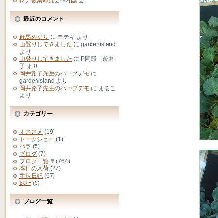
レア観葉即売会＆相談会
最近のコメント
群馬めぐり
に
モテギ
より
山登りしてきました
に
gardenisland
より
山登りしてきました
に
P岡部 奈央
子
より
岡井路子先生のハーブデモ
に
gardenisland
より
岡井路子先生のハーブデモ
に
まるこ
より
カテゴリー
オススメ
(19)
トークショー
(1)
バラ
(5)
ブログ
(7)
ブログ一覧
(764)
本日の入荷
(27)
生長日記
(67)
ｾﾐﾅｰ
(5)
ブログ一覧