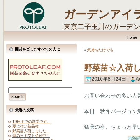
ガーデンアイ
東京二子玉川のガーデ
します。
Home
園芸を楽しむすべての人に
«
気持ちだけでも
野菜苗☆入荷
2010年8月24日 |
A
お問い合わせの多い人
最近の投稿
本日、秋冬バージョン
19日までの営業です。
猛暑の今、ちょっと早
夏に強い新品種
野菜苗入荷しました。
母の日ギフト受付中！