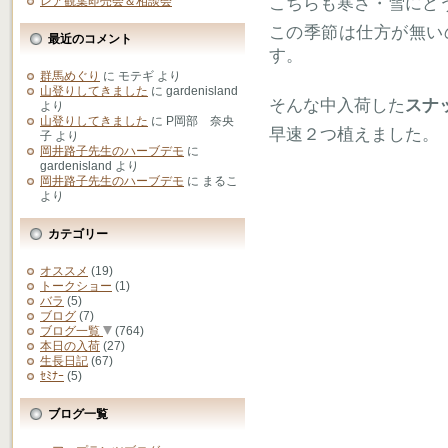
こちらも寒さ・雪にど
レア観葉即売会＆相談会
この季節は仕方が無い
最近のコメント
す。
群馬めぐり
に
モテギ
より
山登りしてきました
に
gardenisland
そんな中入荷した
スナ
より
山登りしてきました
に
P岡部 奈央
早速２つ植えました。
子
より
岡井路子先生のハーブデモ
に
gardenisland
より
岡井路子先生のハーブデモ
に
まるこ
より
カテゴリー
オススメ
(19)
トークショー
(1)
バラ
(5)
ブログ
(7)
ブログ一覧
(764)
本日の入荷
(27)
生長日記
(67)
ｾﾐﾅｰ
(5)
ブログ一覧