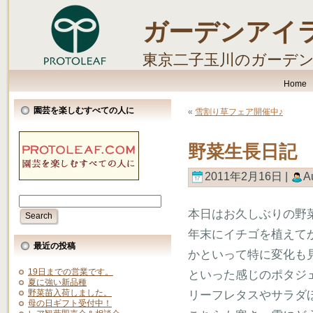
ガーデンアイ
東京二子玉川のガーデ
します。
Home
園芸を楽しむすべての人に
«
雪割り草フェア開催中♪
野菜生長日記
2011年2月16日 |
A
本日はお久しぶりの野
年末にイチゴを植えて
最近の投稿
かといって特に変化も
19日までの営業です。
といった感じのポタジ
夏に強い新品種
野菜苗入荷しました。
リーフレタスやサラダ
母の日ギフト受付中！