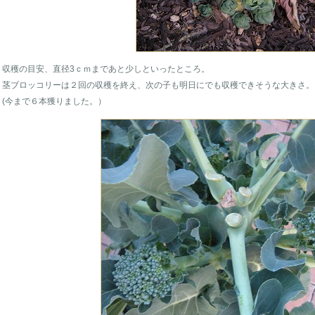
収穫の目安、直径3ｃｍまであと少しといったところ。
茎ブロッコリーは２回の収穫を終え、次の子も明日にでも収穫できそうな大きさ。
(今まで６本獲りました。）