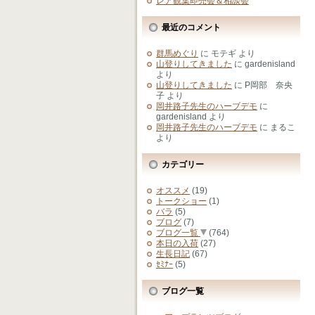
レア観葉即売会＆相談会
最近のコメント
群馬めぐり
に
モテギ
より
山登りしてきました
に
gardenisland
より
山登りしてきました
に
P岡部 奈央
子
より
岡井路子先生のハーブデモ
に
gardenisland
より
岡井路子先生のハーブデモ
に
まるこ
より
カテゴリー
オススメ
(19)
トークショー
(1)
バラ
(5)
ブログ
(7)
ブログ一覧
(764)
本日の入荷
(27)
生長日記
(67)
ｾﾐﾅｰ
(5)
ブログ一覧