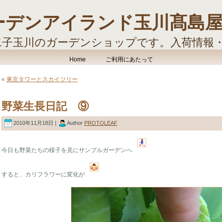
ーデンアイランド玉川髙島
二子玉川のガーデンショップです。入荷情報
す。
Home
ご利用にあたって
«
東京タワーとスカイツリー
野菜生長日記 ⑨
2010年11月18日 |
Author
PROTOLEAF
今日も野菜たちの様子を見にサンプルガーデンへ
すると、カリフラワーに変化が