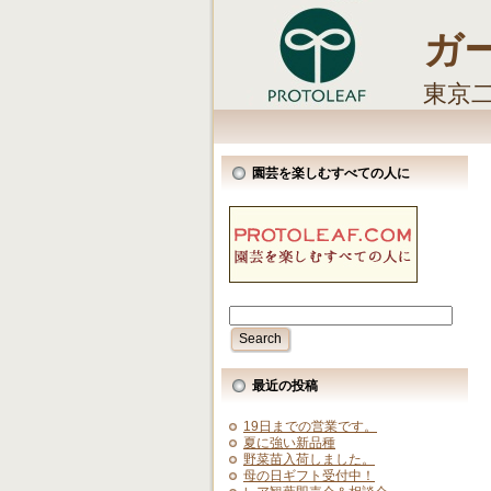
ガ
東京
しま
園芸を楽しむすべての人に
最近の投稿
19日までの営業です。
夏に強い新品種
野菜苗入荷しました。
母の日ギフト受付中！